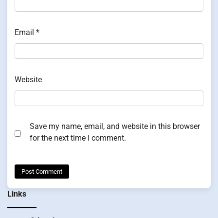
Email
*
Website
Save my name, email, and website in this browser
for the next time I comment.
Links