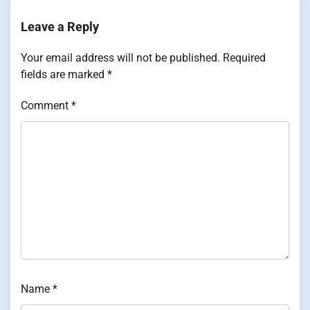
Leave a Reply
Your email address will not be published.
Required
fields are marked
*
Comment
*
Name
*