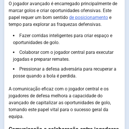
O jogador avançado é encarregado principalmente de
marcar golos e criar oportunidades ofensivas. Este
papel requer um bom sentido
de posicionamento
e
tempo para explorar as fraquezas defensivas.
Fazer corridas inteligentes para criar espaço e
oportunidades de golo.
Colaborar com o jogador central para executar
jogadas e preparar remates.
Pressionar a defesa adversária para recuperar a
posse quando a bola é perdida.
A comunicação eficaz com o jogador central e os
jogadores de defesa melhora a capacidade do
avançado de capitalizar as oportunidades de golo,
tornando este papel vital para o sucesso geral da
equipa.