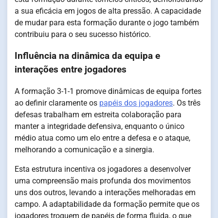
a sua eficácia em jogos de alta pressão. A capacidade
de mudar para esta formação durante o jogo também
contribuiu para o seu sucesso histórico.
Influência na dinâmica da equipa e
interações entre jogadores
A formação 3-1-1 promove dinâmicas de equipa fortes
ao definir claramente os
papéis dos jogadores
. Os três
defesas trabalham em estreita colaboração para
manter a integridade defensiva, enquanto o único
médio atua como um elo entre a defesa e o ataque,
melhorando a comunicação e a sinergia.
Esta estrutura incentiva os jogadores a desenvolver
uma compreensão mais profunda dos movimentos
uns dos outros, levando a interações melhoradas em
campo. A adaptabilidade da formação permite que os
jogadores troquem de papéis de forma fluida, o que