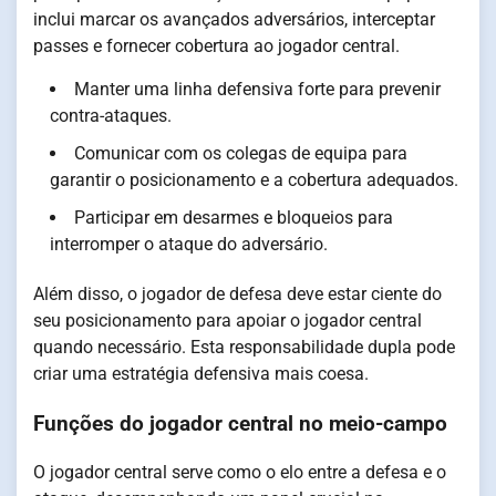
inclui marcar os avançados adversários, interceptar
passes e fornecer cobertura ao jogador central.
Manter uma linha defensiva forte para prevenir
contra-ataques.
Comunicar com os colegas de equipa para
garantir o posicionamento e a cobertura adequados.
Participar em desarmes e bloqueios para
interromper o ataque do adversário.
Além disso, o jogador de defesa deve estar ciente do
seu posicionamento para apoiar o jogador central
quando necessário. Esta responsabilidade dupla pode
criar uma estratégia defensiva mais coesa.
Funções do jogador central no meio-campo
O jogador central serve como o elo entre a defesa e o