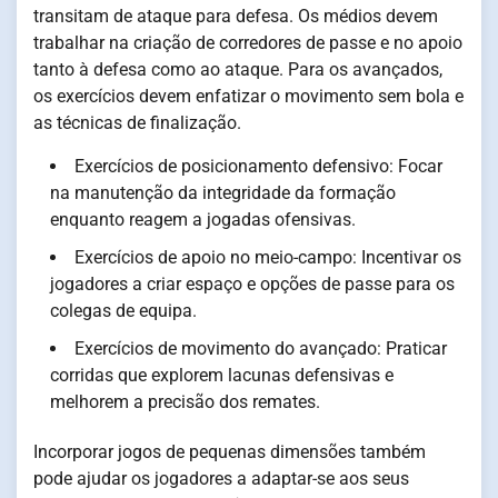
transitam de ataque para defesa. Os médios devem
trabalhar na criação de corredores de passe e no apoio
tanto à defesa como ao ataque. Para os avançados,
os exercícios devem enfatizar o movimento sem bola e
as técnicas de finalização.
Exercícios de posicionamento defensivo: Focar
na manutenção da integridade da formação
enquanto reagem a jogadas ofensivas.
Exercícios de apoio no meio-campo: Incentivar os
jogadores a criar espaço e opções de passe para os
colegas de equipa.
Exercícios de movimento do avançado: Praticar
corridas que explorem lacunas defensivas e
melhorem a precisão dos remates.
Incorporar jogos de pequenas dimensões também
pode ajudar os jogadores a adaptar-se aos seus