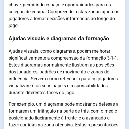
chave, permitindo espaço e oportunidades para os
colegas de equipa. Compreender estas zonas ajuda os
jogadores a tomar decisões informadas ao longo do
jogo.
Ajudas visuais e diagramas da formação
Ajudas visuais, como diagramas, podem melhorar
significativamente a compreensão da formação 3-1-1.
Estes diagramas normalmente ilustram as posições
dos jogadores, padrões de movimento e zonas de
influência. Servem como referência para os jogadores
visualizarem os seus papéis e responsabilidades
durante diferentes fases do jogo.
Por exemplo, um diagrama pode mostrar os defesas a
formarem um triângulo na parte de trás, com o médio
posicionado ligeiramente à frente, e o avançado a
fazer corridas na zona ofensiva. Estas representações