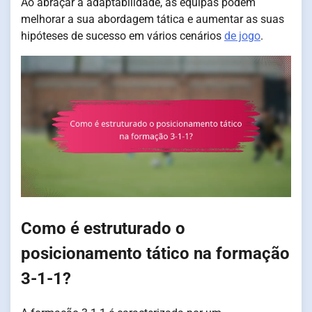
Ao abraçar a adaptabilidade, as equipas podem
melhorar a sua abordagem tática e aumentar as suas
hipóteses de sucesso em vários cenários
de jogo
.
Como é estruturado o
posicionamento tático na formação
3-1-1?