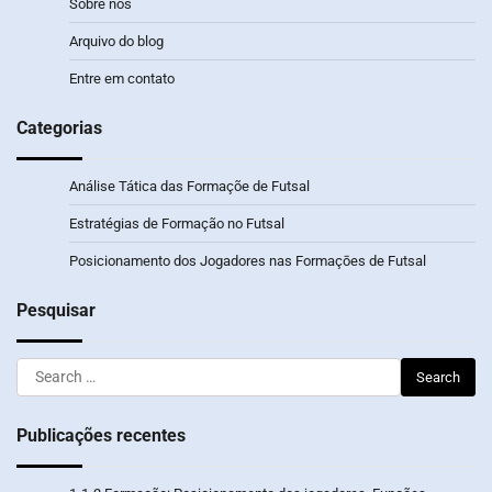
Sobre nós
Arquivo do blog
Entre em contato
Categorias
Análise Tática das Formaçõe de Futsal
Estratégias de Formação no Futsal
Posicionamento dos Jogadores nas Formaçōes de Futsal
Pesquisar
Search
for:
Publicações recentes