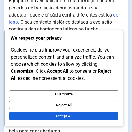
Equipas notáveis utilizaram esta formação durante
períodos de transição, demonstrando a sua
adaptabilidade e eficácia contra diferentes estilos
de
jogo
. O seu contexto histórico destaca a evolução
contínua das abordagens táticas no futebol.
We respect your privacy
Adaptabilidade aos adversários
Cookies help us improve your experience, deliver
A adaptabilidade da formação 1-1-3 torna-a adequada
personalized content, and analyze traffic. You can
para vários adversários. As equipas podem ajustar as
choose which cookies to allow by clicking
suas táticas com base nas forças e fraquezas do
Customize
. Click
Accept All
to consent or
Reject
adversário, permitindo flexibilidade estratégica durante
All
to decline non-essential cookies.
os jogos.
Customize
Por exemplo, contra equipas que favorecem o jogo
pelas laterais, a formação pode ser ajustada para
Reject All
fornecer
cobertura defensiva
adicional. Por outro lado,
Accept All
ao enfrentar uma defesa mais compacta, as equipas
podem enfatizar a largura e o movimento rápido da
bola para criar aberturas.