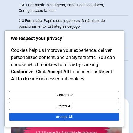
1-3-1 Formação: Vantagens, Papéis dos jogadores,
Configurações táticas
2-3 Formação: Papéis dos jogadores, Dinâmicas de
posicionamento, Estratégias de jogo
We respect your privacy
Arquivo
Cookies help us improve your experience, deliver
February 2026
personalized content, and analyze traffic. You can
choose which cookies to allow by clicking
January 2026
Customize
. Click
Accept All
to consent or
Reject
All
to decline non-essential cookies.
Related Posts
Customize
Reject All
Accept All