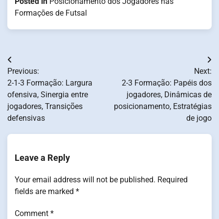
Posted in
Posicionamento dos Jogadores nas
Formaçōes de Futsal
Post
Previous:
Next:
navigation
2-1-3 Formação: Largura
2-3 Formação: Papéis dos
ofensiva, Sinergia entre
jogadores, Dinâmicas de
jogadores, Transições
posicionamento, Estratégias
defensivas
de jogo
Leave a Reply
Your email address will not be published.
Required
fields are marked
*
Comment
*