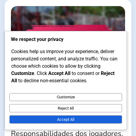
We respect your privacy
Cookies help us improve your experience, deliver
personalized content, and analyze traffic. You can
choose which cookies to allow by clicking
Customize
. Click
Accept All
to consent or
Reject
Posicionamento dos Jogadores nas
All
to decline non-essential cookies.
Formaçōes de Futsal
Customize
14 min read
Reject All
Accept All
2-1-2 Formação:
Responsabilidades dos jogadores,