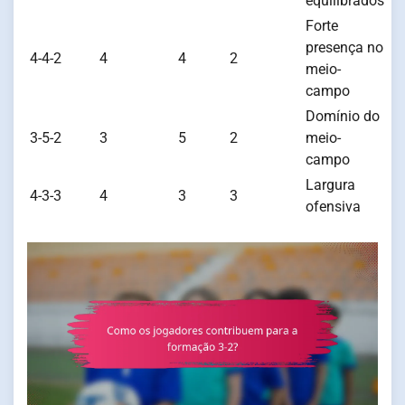
equilibrados
Forte
presença no
4-4-2
4
4
2
meio-
campo
Domínio do
3-5-2
3
5
2
meio-
campo
Largura
4-3-3
4
3
3
ofensiva